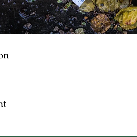
on
nt