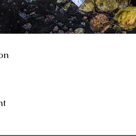
on
nt