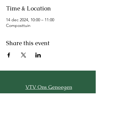
Time & Location
14 dec 2024, 10:00 – 11:00
Composttuin
Share this event
VTV Ons Genoegen
Bezoekadres:
ingang naast Ganzekant 16
(naast het scoutinggebouw)
2995VD Heerjansdam